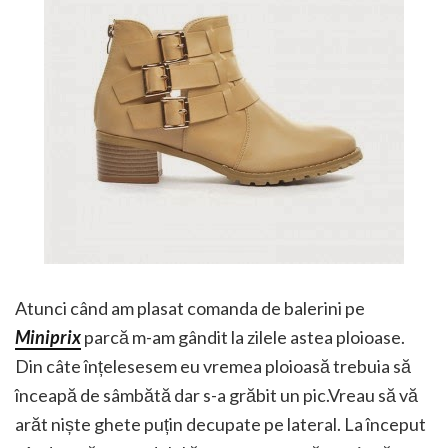
Atunci când am plasat comanda de balerini pe
Miniprix
parcă m-am gândit la zilele astea ploioase.
Din câte înțelesesem eu vremea ploioasă trebuia să
înceapă de sâmbătă dar s-a grăbit un pic.Vreau să vă
arăt niște ghete puțin decupate pe lateral. La început