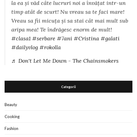
la ea și văd câte lucruri noi a învățat intr-un
timp atât de scurt! Nu vreau sa te faci mare!
Vreau sa fii micuța și sa stai cât mai mult sub
aripa mea! Te îndrăgesc enorm de mult!
#clasa1
#serbare
#7ani
#Cristina
#galati
#dailyvlog
#rokolla
♬ Don't Let Me Down - The Chainsmokers
Categorii
Beauty
Cooking
Fashion