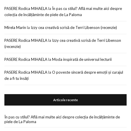
PASERE Rodica MIHAELA
la
În pas cu stilul? Află mai multe aici despre
colecția de încălțăminte de piele de La Paloma
Mirela Marin
la
Izzy cea creativă scrisă de Terri Libenson (recenzie)
PASERE Rodica MIHAELA
la
Izzy cea creativă scrisă de Terri Libenson
(recenzie)
PASERE Rodica MIHAELA
la
Moda inspirată de universul lecturii
PASERE Rodica MIHAELA
la
O poveste sinceră despre emoții și curajul
de a fi tu însăți
Articole recente
În pas cu stilul? Află mai multe aici despre colecția de încălțăminte de
piele de La Paloma