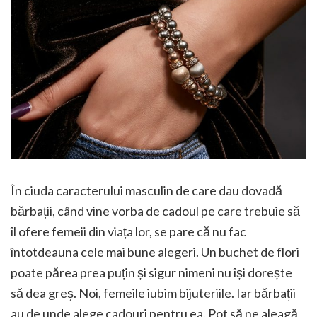
În ciuda caracterului masculin de care dau dovadă
bărbații, când vine vorba de cadoul pe care trebuie să
îl ofere femeii din viața lor, se pare că nu fac
întotdeauna cele mai bune alegeri. Un buchet de flori
poate părea prea puțin și sigur nimeni nu își dorește
să dea greș. Noi, femeile iubim bijuteriile. Iar bărbații
au de unde alege cadouri pentru ea. Pot să ne aleagă