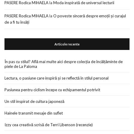
PASERE Rodica MIHAELA
la
Moda inspirată de universul lecturii
PASERE Rodica MIHAELA
la
O poveste sinceră despre emoții și curajul
de a fi tu însăți
Articole recente
În pas cu stilul? Află mai multe aici despre colecția de încălțăminte de
piele de La Paloma
Lectura, o pasiune care inspiră și se reflectă în stilul personal
Pasiunea pentru ciclism începe cu echipamentul potrivit
Un stil inspirat de cultura japoneză
Hainele transmit mesaje din suflet
Izzy cea creativă scrisă de Terri Libenson (recenzie)