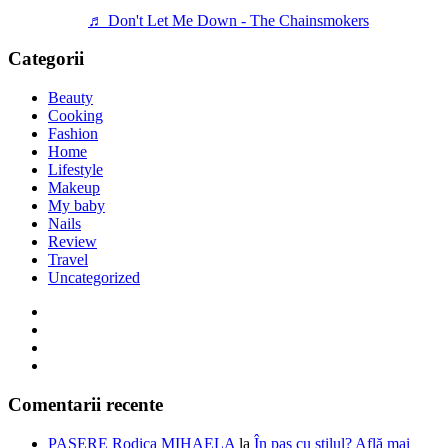
♬ Don't Let Me Down - The Chainsmokers
Categorii
Beauty
Cooking
Fashion
Home
Lifestyle
Makeup
My baby
Nails
Review
Travel
Uncategorized
Comentarii recente
PASERE Rodica MIHAELA
la
În pas cu stilul? Află mai