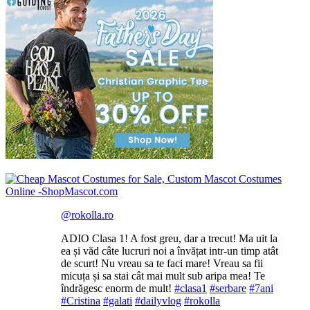
@rokolla.ro
ADIO Clasa 1! A fost greu, dar a trecut! Ma uit la
ea și văd câte lucruri noi a învățat intr-un timp atât
de scurt! Nu vreau sa te faci mare! Vreau sa fii
micuța și sa stai cât mai mult sub aripa mea! Te
îndrăgesc enorm de mult!
#clasa1
#serbare
#7ani
#Cristina
#galati
#dailyvlog
#rokolla