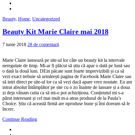
Beauty
,
Home
,
Uncategorized
Beauty Kit Marie Claire mai 2018
7 iunie 2018
28 de comentarii
Marie Claire lansează pe site-ul lor câte un beauty kit la intervale
neregulate de timp. Mi-ar fi plăcut să știu că apar o dată pe lună sau
o dată la două luni. DEin păcate sunt foarte imprevizibili și ca să
vezi exact trebuie să urmărești pagina de Facebook Marie Claire sau
să intri direct pe site-ul lor ca să vezi dacă apare vreo noutate. Eu am
intrat absolut întâmplător pe site cu o zo înainte de lansare și a doua
zi deja vânam cutia ca să mi-o pot achiziționa. Conținutul mi s-a
părut interesant și cel mai mult m-a atras produsul de la Paula’s
Choice. Știu că această firmă are nproduse bune și îmi doream să le
încerc.
Continue Reading