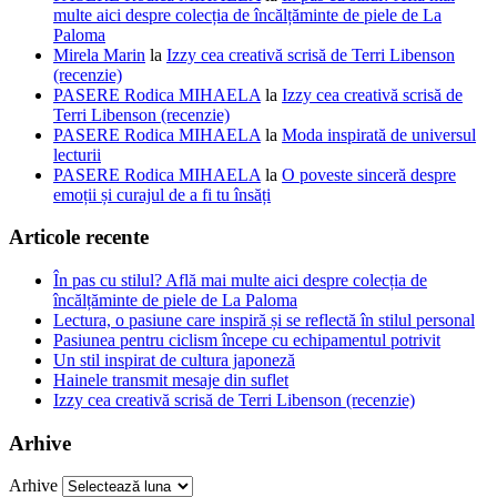
multe aici despre colecția de încălțăminte de piele de La
Paloma
Mirela Marin
la
Izzy cea creativă scrisă de Terri Libenson
(recenzie)
PASERE Rodica MIHAELA
la
Izzy cea creativă scrisă de
Terri Libenson (recenzie)
PASERE Rodica MIHAELA
la
Moda inspirată de universul
lecturii
PASERE Rodica MIHAELA
la
O poveste sinceră despre
emoții și curajul de a fi tu însăți
Articole recente
În pas cu stilul? Află mai multe aici despre colecția de
încălțăminte de piele de La Paloma
Lectura, o pasiune care inspiră și se reflectă în stilul personal
Pasiunea pentru ciclism începe cu echipamentul potrivit
Un stil inspirat de cultura japoneză
Hainele transmit mesaje din suflet
Izzy cea creativă scrisă de Terri Libenson (recenzie)
Arhive
Arhive