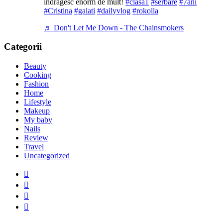
îndrăgesc enorm de mult!
#clasa1
#serbare
#7ani
#Cristina
#galati
#dailyvlog
#rokolla
♬ Don't Let Me Down - The Chainsmokers
Categorii
Beauty
Cooking
Fashion
Home
Lifestyle
Makeup
My baby
Nails
Review
Travel
Uncategorized