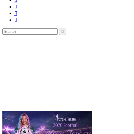
Search
Search
for: