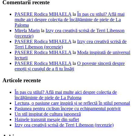
Comentarii recente
PASERE Rodica MIHAELA
la
În pas cu stilul? Află mai
multe aici despre colecția de încălțăminte de piele de La
Paloma
Mirela Marin
la
Izzy cea creativă scrisă de Terri Libenson
(recenzie)
PASERE Rodica MIHAELA
la
Izzy cea creativă scrisă de
Terri Libenson (recenzie)
PASERE Rodica MIHAELA
la
Moda inspirată de universul
lecturii
PASERE Rodica MIHAELA
la
O poveste sinceră despre
emoții și curajul de a fi tu însăți
Articole recente
În pas cu stilul? Află mai multe aici despre colecția de
încălțăminte de piele de La Paloma
Lectura, o pasiune care inspiră și se reflectă în stilul personal
Pasiunea pentru ciclism începe cu echipamentul potrivit
Un stil inspirat de cultura japoneză
Hainele transmit mesaje din suflet
Izzy cea creativă scrisă de Terri Libenson (recenzie)