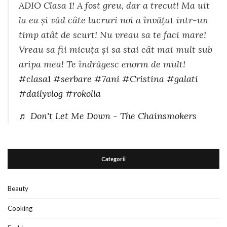
ADIO Clasa 1! A fost greu, dar a trecut! Ma uit
la ea și văd câte lucruri noi a învățat intr-un
timp atât de scurt! Nu vreau sa te faci mare!
Vreau sa fii micuța și sa stai cât mai mult sub
aripa mea! Te îndrăgesc enorm de mult!
#clasa1
#serbare
#7ani
#Cristina
#galati
#dailyvlog
#rokolla
♬ Don't Let Me Down - The Chainsmokers
Categorii
Beauty
Cooking