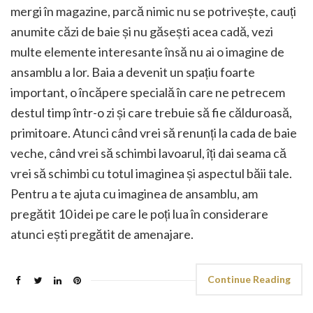
mergi în magazine, parcă nimic nu se potrivește, cauți
anumite căzi de baie și nu găsești acea cadă, vezi
multe elemente interesante însă nu ai o imagine de
ansamblu a lor. Baia a devenit un spațiu foarte
important, o încăpere specială în care ne petrecem
destul timp într-o zi și care trebuie să fie călduroasă,
primitoare. Atunci când vrei să renunți la cada de baie
veche, când vrei să schimbi lavoarul, îți dai seama că
vrei să schimbi cu totul imaginea și aspectul băii tale.
Pentru a te ajuta cu imaginea de ansamblu, am
pregătit 10 idei pe care le poți lua în considerare
atunci ești pregătit de amenajare.
Continue Reading