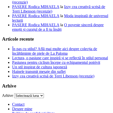
(recenzie)
PASERE Rodica MIHAELA
la
Izzy cea creativă scrisă de
Terri Libenson (recenzie)
PASERE Rodica MIHAELA
la
Moda inspirată de universul
lecturii
PASERE Rodica MIHAELA
la
O poveste sinceră despre
emoții și curajul de a fi tu însăți
Articole recente
În pas cu stilul? Află mai multe aici despre colecția de
încălțăminte de piele de La Paloma
Lectura, o pasiune care inspiră și se reflectă în stilul personal
Pasiunea pentru ciclism începe cu echipamentul potrivit
Un stil inspirat de cultura japoneză
Hainele transmit mesaje din suflet
Izzy cea creativă scrisă de Terri Libenson (recenzie)
Arhive
Arhive
Contact
Despre mine