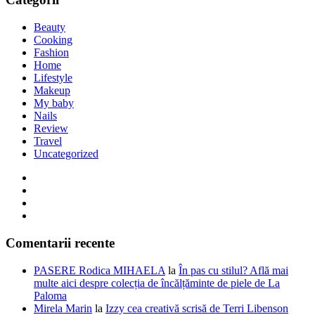
Beauty
Cooking
Fashion
Home
Lifestyle
Makeup
My baby
Nails
Review
Travel
Uncategorized
Comentarii recente
PASERE Rodica MIHAELA
la
În pas cu stilul? Află mai
multe aici despre colecția de încălțăminte de piele de La
Paloma
Mirela Marin
la
Izzy cea creativă scrisă de Terri Libenson