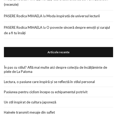
(recenzie)
PASERE Rodica MIHAELA
la
Moda inspirată de universul lecturii
PASERE Rodica MIHAELA
la
O poveste sinceră despre emoții și curajul
de a fi tu însăți
Articole recente
În pas cu stilul? Află mai multe aici despre colecția de încălțăminte de
piele de La Paloma
Lectura, o pasiune care inspiră și se reflectă în stilul personal
Pasiunea pentru ciclism începe cu echipamentul potrivit
Un stil inspirat de cultura japoneză
Hainele transmit mesaje din suflet