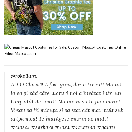
@rokolla.ro
ADIO Clasa 1! A fost greu, dar a trecut! Ma uit
la ea și văd câte lucruri noi a învățat intr-un
timp atât de scurt! Nu vreau sa te faci mare!
Vreau sa fii micuța și sa stai cât mai mult sub
aripa mea! Te îndrăgesc enorm de mult!
#clasa1
#serbare
#7ani
#Cristina
#galati