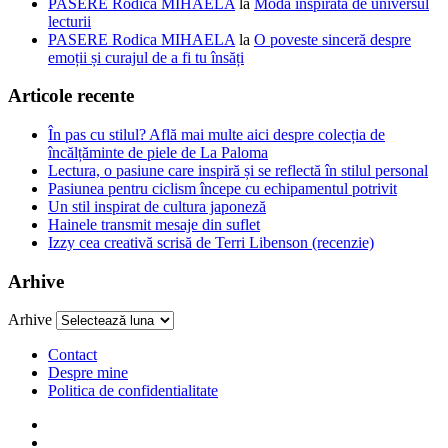
PASERE Rodica MIHAELA
la
Moda inspirată de universul
lecturii
PASERE Rodica MIHAELA
la
O poveste sinceră despre
emoții și curajul de a fi tu însăți
Articole recente
În pas cu stilul? Află mai multe aici despre colecția de
încălțăminte de piele de La Paloma
Lectura, o pasiune care inspiră și se reflectă în stilul personal
Pasiunea pentru ciclism începe cu echipamentul potrivit
Un stil inspirat de cultura japoneză
Hainele transmit mesaje din suflet
Izzy cea creativă scrisă de Terri Libenson (recenzie)
Arhive
Arhive
Contact
Despre mine
Politica de confidentialitate