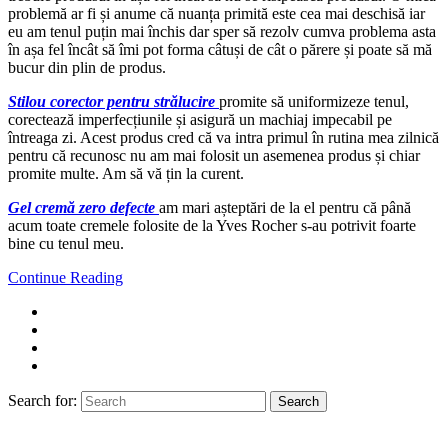
problemă ar fi și anume că nuanța primită este cea mai deschisă iar
eu am tenul puțin mai închis dar sper să rezolv cumva problema asta
în așa fel încât să îmi pot forma câtuși de cât o părere și poate să mă
bucur din plin de produs.
Stilou corector pentru strălucire
promite să uniformizeze tenul,
corectează imperfecțiunile și asigură un machiaj impecabil pe
întreaga zi. Acest produs cred că va intra primul în rutina mea zilnică
pentru că recunosc nu am mai folosit un asemenea produs și chiar
promite multe. Am să vă țin la curent.
Gel cremă zero defecte
am mari așteptări de la el pentru că până
acum toate cremele folosite de la Yves Rocher s-au potrivit foarte
bine cu tenul meu.
Continue Reading
Search for:
Search