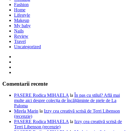
Fashion
Home
Lifestyle
Makeup
My baby
Nails
Review
Travel
Uncategorized
Comentarii recente
PASERE Rodica MIHAELA
la
În pas cu stilul? Află mai
multe aici despre colecția de încălțăminte de piele de La
Paloma
Mirela Marin
la
Izzy cea creativă scrisă de Terri Libenson
(recenzie)
PASERE Rodica MIHAELA
la
Izzy cea creativă scrisă de
Terri Libenson (recenzie)