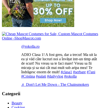
@rokolla.ro
ADIO Clasa 1! A fost greu, dar a trecut! Ma uit la
ea și văd câte lucruri noi a învățat intr-un timp atât
de scurt! Nu vreau sa te faci mare! Vreau sa fii
micuța și sa stai cât mai mult sub aripa mea! Te
îndrăgesc enorm de mult!
#clasa1
#serbare
#7ani
#Cristina
#galati
#dailyvlog
#rokolla
♬ Don't Let Me Down - The Chainsmokers
Categorii
Beauty
Cooking