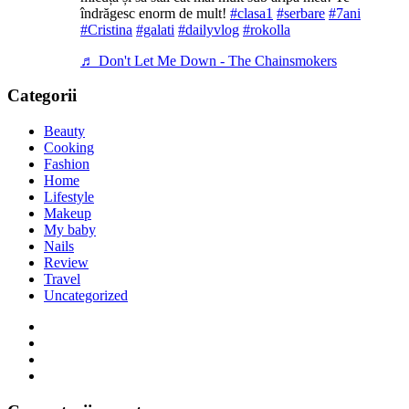
îndrăgesc enorm de mult!
#clasa1
#serbare
#7ani
#Cristina
#galati
#dailyvlog
#rokolla
♬ Don't Let Me Down - The Chainsmokers
Categorii
Beauty
Cooking
Fashion
Home
Lifestyle
Makeup
My baby
Nails
Review
Travel
Uncategorized