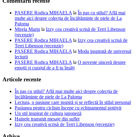
Comentarii recente
PASERE Rodica MIHAELA
la
În pas cu stilul? Află mai
multe aici despre colecția de încălțăminte de piele de La
Paloma
Mirela Marin
la
Izzy cea creativă scrisă de Terri Libenson
(recenzie)
PASERE Rodica MIHAELA
la
Izzy cea creativă scrisă de
Terri Libenson (recenzie)
PASERE Rodica MIHAELA
la
Moda inspirată de universul
lecturii
PASERE Rodica MIHAELA
la
O poveste sinceră despre
emoții și curajul de a fi tu însăți
Articole recente
În pas cu stilul? Află mai multe aici despre colecția de
încălțăminte de piele de La Paloma
Lectura, o pasiune care inspiră și se reflectă în stilul personal
Pasiunea pentru ciclism începe cu echipamentul potrivit
Un stil inspirat de cultura japoneză
Hainele transmit mesaje din suflet
Izzy cea creativă scrisă de Terri Libenson (recenzie)
Arhive