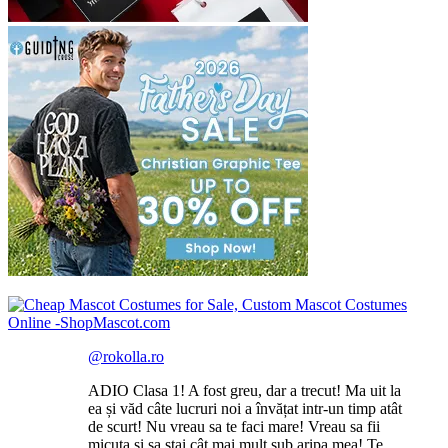
@rokolla.ro
ADIO Clasa 1! A fost greu, dar a trecut! Ma uit la
ea și văd câte lucruri noi a învățat intr-un timp atât
de scurt! Nu vreau sa te faci mare! Vreau sa fii
micuța și sa stai cât mai mult sub aripa mea! Te