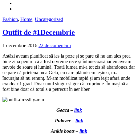
Fashion
,
Home
,
Uncategorized
Outfit de #1Decembrie
1 decembrie 2016
22 de comentarii
Astăzi aveam planificat să ies la poze și se pare că nu am ales prea
bine ziua pentru că a fost o vreme rece și întunecoasă iar eu aveam
nevoie de soare și lumină. Toată lumea mi-a tot zis să abandonez dar
se pare că prietena mea Geta, cu care plănuisem ieșirea, m-a
încurajat să nu renunț. M-am mobilizat rapid și am ieșit afară unde
era doar 1 grad. Doar unul singur și ger cât cuprinde. În mașină a
fost bine doar că totul s-a petrecut în aer liber.
Geaca –
link
Pulover –
link
Ankle boots –
link