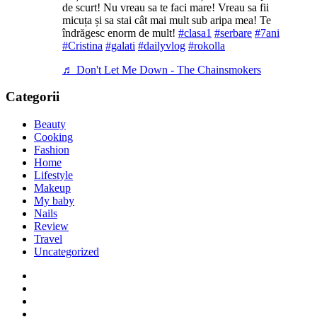
de scurt! Nu vreau sa te faci mare! Vreau sa fii
micuța și sa stai cât mai mult sub aripa mea! Te
îndrăgesc enorm de mult!
#clasa1
#serbare
#7ani
#Cristina
#galati
#dailyvlog
#rokolla
♬ Don't Let Me Down - The Chainsmokers
Categorii
Beauty
Cooking
Fashion
Home
Lifestyle
Makeup
My baby
Nails
Review
Travel
Uncategorized