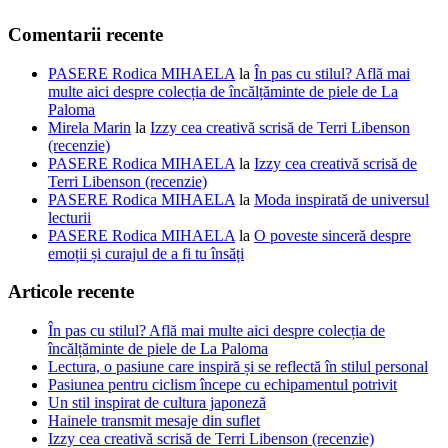
Comentarii recente
PASERE Rodica MIHAELA
la
În pas cu stilul? Află mai
multe aici despre colecția de încălțăminte de piele de La
Paloma
Mirela Marin
la
Izzy cea creativă scrisă de Terri Libenson
(recenzie)
PASERE Rodica MIHAELA
la
Izzy cea creativă scrisă de
Terri Libenson (recenzie)
PASERE Rodica MIHAELA
la
Moda inspirată de universul
lecturii
PASERE Rodica MIHAELA
la
O poveste sinceră despre
emoții și curajul de a fi tu însăți
Articole recente
În pas cu stilul? Află mai multe aici despre colecția de
încălțăminte de piele de La Paloma
Lectura, o pasiune care inspiră și se reflectă în stilul personal
Pasiunea pentru ciclism începe cu echipamentul potrivit
Un stil inspirat de cultura japoneză
Hainele transmit mesaje din suflet
Izzy cea creativă scrisă de Terri Libenson (recenzie)