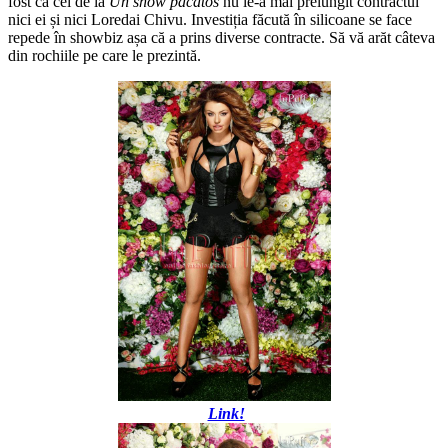
fost că cei de la
Un show păcătos
nu le-a mai prelungit contractul
nici ei și nici Loredai Chivu. Investiția făcută în silicoane se face
repede în showbiz așa că a prins diverse contracte. Să vă arăt câteva
din rochiile pe care le prezintă.
Link!