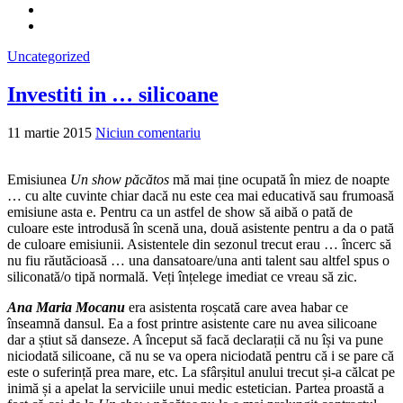
Uncategorized
Investiti in … silicoane
11 martie 2015
Niciun comentariu
Emisiunea
Un show păcătos
mă mai ține ocupată în miez de noapte
… cu alte cuvinte chiar dacă nu este cea mai educativă sau frumoasă
emisiune asta e. Pentru ca un astfel de show să aibă o pată de
culoare este introdusă în scenă una, două asistente pentru a da o pată
de culoare emisiunii. Asistentele din sezonul trecut erau … încerc să
nu fiu răutăcioasă … una dansatoare/una anti talent sau altfel spus o
siliconată/o tipă normală. Veți înțelege imediat ce vreau să zic.
Ana Maria Mocanu
era asistenta roșcată care avea habar ce
înseamnă dansul. Ea a fost printre asistente care nu avea silicoane
dar a știut să danseze. A început să facă declarații că nu își va pune
niciodată silicoane, că nu se va opera niciodată pentru că i se pare că
este o suferință prea mare, etc. La sfârșitul anului trecut și-a călcat pe
inimă și a apelat la serviciile unui medic estetician. Partea proastă a