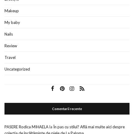
Makeup
My baby
Nails
Review
Travel
Uncategorized
Comentarii recente
PASERE Rodica MIHAELA
la
În pas cu stilul? Află mai multe aici despre
colecția de încălțăminte de piele de La Paloma