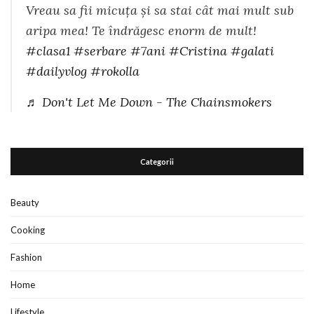
Vreau sa fii micuța și sa stai cât mai mult sub
aripa mea! Te îndrăgesc enorm de mult!
#clasa1
#serbare
#7ani
#Cristina
#galati
#dailyvlog
#rokolla
♬ Don't Let Me Down - The Chainsmokers
Categorii
Beauty
Cooking
Fashion
Home
Lifestyle