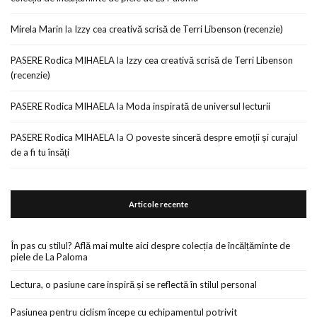
Mirela Marin
la
Izzy cea creativă scrisă de Terri Libenson (recenzie)
PASERE Rodica MIHAELA
la
Izzy cea creativă scrisă de Terri Libenson
(recenzie)
PASERE Rodica MIHAELA
la
Moda inspirată de universul lecturii
PASERE Rodica MIHAELA
la
O poveste sinceră despre emoții și curajul
de a fi tu însăți
Articole recente
În pas cu stilul? Află mai multe aici despre colecția de încălțăminte de
piele de La Paloma
Lectura, o pasiune care inspiră și se reflectă în stilul personal
Pasiunea pentru ciclism începe cu echipamentul potrivit