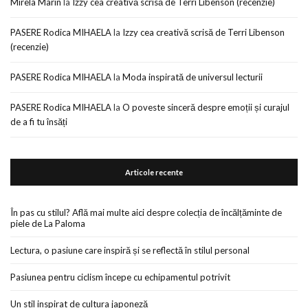
Mirela Marin
la
Izzy cea creativă scrisă de Terri Libenson (recenzie)
PASERE Rodica MIHAELA
la
Izzy cea creativă scrisă de Terri Libenson
(recenzie)
PASERE Rodica MIHAELA
la
Moda inspirată de universul lecturii
PASERE Rodica MIHAELA
la
O poveste sinceră despre emoții și curajul
de a fi tu însăți
Articole recente
În pas cu stilul? Află mai multe aici despre colecția de încălțăminte de
piele de La Paloma
Lectura, o pasiune care inspiră și se reflectă în stilul personal
Pasiunea pentru ciclism începe cu echipamentul potrivit
Un stil inspirat de cultura japoneză