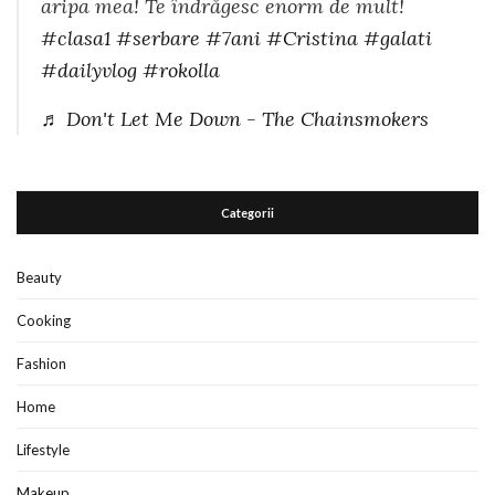
aripa mea! Te îndrăgesc enorm de mult!
#clasa1
#serbare
#7ani
#Cristina
#galati
#dailyvlog
#rokolla
♬ Don't Let Me Down - The Chainsmokers
Categorii
Beauty
Cooking
Fashion
Home
Lifestyle
Makeup