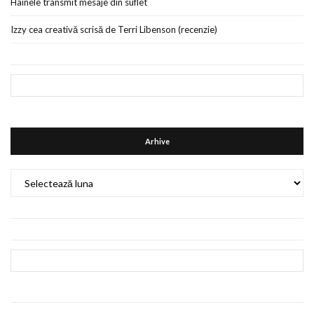
Hainele transmit mesaje din suflet
Izzy cea creativă scrisă de Terri Libenson (recenzie)
Arhive
Arhive