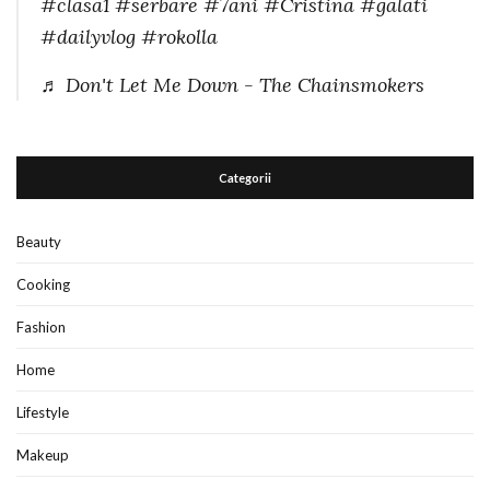
#clasa1
#serbare
#7ani
#Cristina
#galati
#dailyvlog
#rokolla
♬ Don't Let Me Down - The Chainsmokers
Categorii
Beauty
Cooking
Fashion
Home
Lifestyle
Makeup