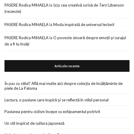
PASERE Rodica MIHAELA
la
Izzy cea creativă scrisă de Terri Libenson
(recenzie)
PASERE Rodica MIHAELA
la
Moda inspirată de universul lecturii
PASERE Rodica MIHAELA
la
O poveste sinceră despre emoții și curajul
de a fi tu însăți
Articole recente
În pas cu stilul? Află mai multe aici despre colecția de încălțăminte de
piele de La Paloma
Lectura, o pasiune care inspiră și se reflectă în stilul personal
Pasiunea pentru ciclism începe cu echipamentul potrivit
Un stil inspirat de cultura japoneză