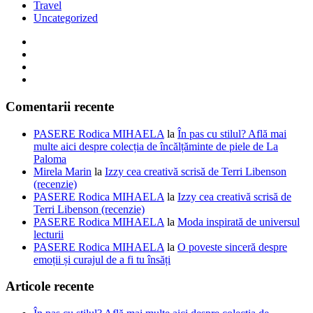
Travel
Uncategorized
Comentarii recente
PASERE Rodica MIHAELA
la
În pas cu stilul? Află mai
multe aici despre colecția de încălțăminte de piele de La
Paloma
Mirela Marin
la
Izzy cea creativă scrisă de Terri Libenson
(recenzie)
PASERE Rodica MIHAELA
la
Izzy cea creativă scrisă de
Terri Libenson (recenzie)
PASERE Rodica MIHAELA
la
Moda inspirată de universul
lecturii
PASERE Rodica MIHAELA
la
O poveste sinceră despre
emoții și curajul de a fi tu însăți
Articole recente