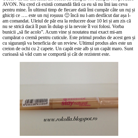
AVON. Nu cred că există comandă fără ca eu să nu îmi iau ceva
pentru mine. În ultimul timp de fiecare dată îmi cumpăr câte un ruj și
ghiciți ce …. este un ruj roșuuu 🙂 încă nu l-am desfăcut dar așa l-
am comandat. Uleiul de păr era la reducere doar 10 lei și am zis că
nu se strică dacă îl pun în dulap și la nevoie îl voi folosi. Vorba
bunicii „să fie acolo”. Acum vine și noutatea mai exact mi-am
cumpărat o cremă pentru cuticule. Este primul produs de acest gen și
cu siguranță va beneficia de un review. Ultimul produs ales este un
creion de ochi cu 2 capete. Un capăt este alb și un capăt maro. Sunt
curioasă să văd cum se comportă și cât de rezistent este.