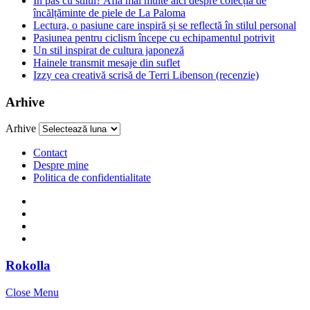
În pas cu stilul? Află mai multe aici despre colecția de
încălțăminte de piele de La Paloma
Lectura, o pasiune care inspiră și se reflectă în stilul personal
Pasiunea pentru ciclism începe cu echipamentul potrivit
Un stil inspirat de cultura japoneză
Hainele transmit mesaje din suflet
Izzy cea creativă scrisă de Terri Libenson (recenzie)
Arhive
Arhive
Contact
Despre mine
Politica de confidentialitate
Rokolla
Close Menu