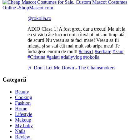
@rokolla.ro
ADIO Clasa 1! A fost greu, dar a trecut! Ma uit la
ea și văd câte lucruri noi a învățat intr-un timp atât
de scurt! Nu vreau sa te faci mare! Vreau sa fii
micuța și sa stai cât mai mult sub aripa mea! Te
îndrăgesc enorm de mult!
#clasa1
#serbare
#7ani
#Cristina
#galati
#dailyvlog
#rokolla
♬ Don't Let Me Down - The Chainsmokers
Categorii
Beauty
Cooking
Fashion
Home
Lifestyle
Makeup
My baby
Nails
Review