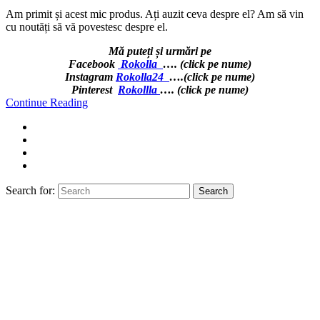
Am primit și acest mic produs. Ați auzit ceva despre el? Am să vin
cu noutăți să vă povestesc despre el.
Mă puteți și urmări pe
Facebook
Rokolla
…. (click pe nume)
Instagram
Rokolla24
….
(click pe nume)
Pinterest
Rokollla
….
(click pe nume)
Continue Reading
Search for:
Search