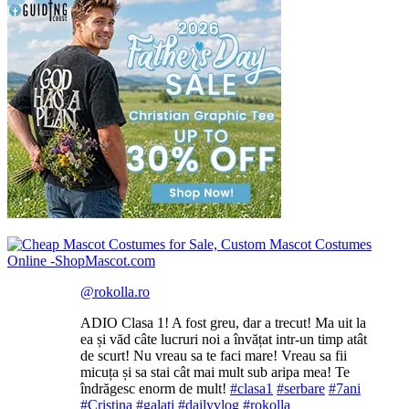
@rokolla.ro
ADIO Clasa 1! A fost greu, dar a trecut! Ma uit la
ea și văd câte lucruri noi a învățat intr-un timp atât
de scurt! Nu vreau sa te faci mare! Vreau sa fii
micuța și sa stai cât mai mult sub aripa mea! Te
îndrăgesc enorm de mult!
#clasa1
#serbare
#7ani
#Cristina
#galati
#dailyvlog
#rokolla