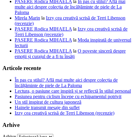
PASERE Rodica MIHAELA
la
În pas cu stilul? Află mai
multe aici despre colecția de încălțăminte de piele de La
Paloma
Mirela Marin
la
Izzy cea creativă scrisă de Terri Libenson
(recenzie)
PASERE Rodica MIHAELA
la
Izzy cea creativă scrisă de
Terri Libenson (recenzie)
PASERE Rodica MIHAELA
la
Moda inspirată de universul
lecturii
PASERE Rodica MIHAELA
la
O poveste sinceră despre
emoții și curajul de a fi tu însăți
Articole recente
În pas cu stilul? Află mai multe aici despre colecția de
încălțăminte de piele de La Paloma
Lectura, o pasiune care inspiră și se reflectă în stilul personal
Pasiunea pentru ciclism începe cu echipamentul potrivit
Un stil inspirat de cultura japoneză
Hainele transmit mesaje din suflet
Izzy cea creativă scrisă de Terri Libenson (recenzie)
Arhive
Arhive