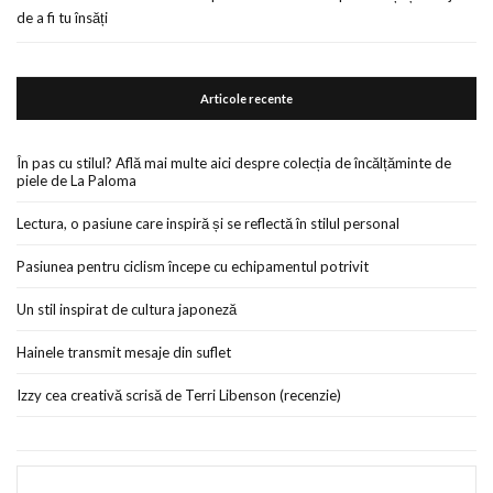
de a fi tu însăți
Articole recente
În pas cu stilul? Află mai multe aici despre colecția de încălțăminte de
piele de La Paloma
Lectura, o pasiune care inspiră și se reflectă în stilul personal
Pasiunea pentru ciclism începe cu echipamentul potrivit
Un stil inspirat de cultura japoneză
Hainele transmit mesaje din suflet
Izzy cea creativă scrisă de Terri Libenson (recenzie)