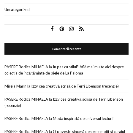
Uncategorized
Comentarii recente
PASERE Rodica MIHAELA
la
În pas cu stilul? Află mai multe aici despre
colecția de încălțăminte de piele de La Paloma
Mirela Marin
la
Izzy cea creativă scrisă de Terri Libenson (recenzie)
PASERE Rodica MIHAELA
la
Izzy cea creativă scrisă de Terri Libenson
(recenzie)
PASERE Rodica MIHAELA
la
Moda inspirată de universul lecturii
PASERE Rodica MIHAELA
la
O poveste sinceră despre emoții și curajul