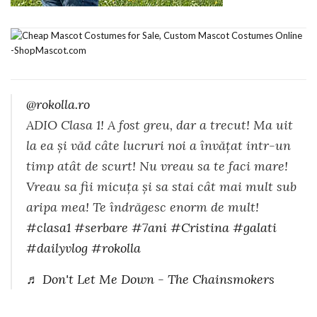
@rokolla.ro
ADIO Clasa 1! A fost greu, dar a trecut! Ma uit
la ea și văd câte lucruri noi a învățat intr-un
timp atât de scurt! Nu vreau sa te faci mare!
Vreau sa fii micuța și sa stai cât mai mult sub
aripa mea! Te îndrăgesc enorm de mult!
#clasa1
#serbare
#7ani
#Cristina
#galati
#dailyvlog
#rokolla
♬ Don't Let Me Down - The Chainsmokers