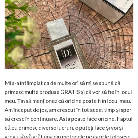
Mi s-a întâmplat ca de multe ori să mi se spună că
primesc multe produse GRATIS și că vor să fie în locul
meu. Țin să menționez că oricine poate fi în locul meu.
Am început de jos, am crescut în tot acest timp și sper
să cresc în continuare. Asta poate face oricine. Faptul
că eu primesc diverse lucruri, o puteți face și voi și
vreau să vă arăt una din metodele pe care le folosesc.