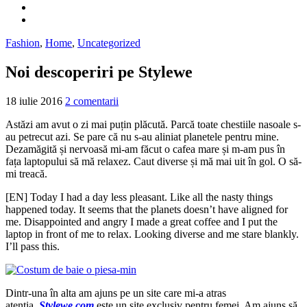
Fashion
,
Home
,
Uncategorized
Noi descoperiri pe Stylewe
18 iulie 2016
2 comentarii
Astăzi am avut o zi mai puțin plăcută. Parcă toate chestiile nasoale s-
au petrecut azi. Se pare că nu s-au aliniat planetele pentru mine.
Dezamăgită și nervoasă mi-am făcut o cafea mare și m-am pus în
fața laptopului să mă relaxez. Caut diverse și mă mai uit în gol. O să-
mi treacă.
[EN]
Today
I had a
day less
pleasant. Like all the nasty things
happened today. It seems that
the planets
doesn’t
have aligned
for
me. Disappointed and angry I made a great coffee and I put the
laptop in front of me to relax. Looking diverse and me stare blankly.
I’ll pass this.
Dintr-una în alta am ajuns pe un site care mi-a atras
atenția.
Stylewe.com
este un site exclusiv pentru femei. Am ajuns să