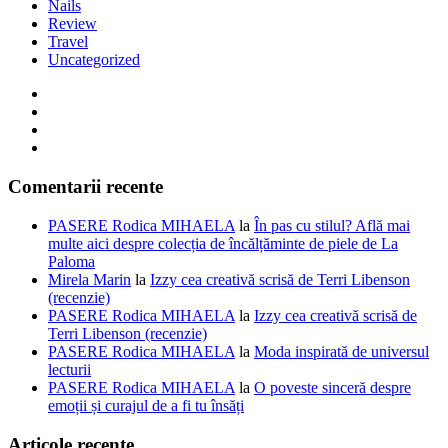
Nails
Review
Travel
Uncategorized
Comentarii recente
PASERE Rodica MIHAELA
la
În pas cu stilul? Află mai
multe aici despre colecția de încălțăminte de piele de La
Paloma
Mirela Marin
la
Izzy cea creativă scrisă de Terri Libenson
(recenzie)
PASERE Rodica MIHAELA
la
Izzy cea creativă scrisă de
Terri Libenson (recenzie)
PASERE Rodica MIHAELA
la
Moda inspirată de universul
lecturii
PASERE Rodica MIHAELA
la
O poveste sinceră despre
emoții și curajul de a fi tu însăți
Articole recente