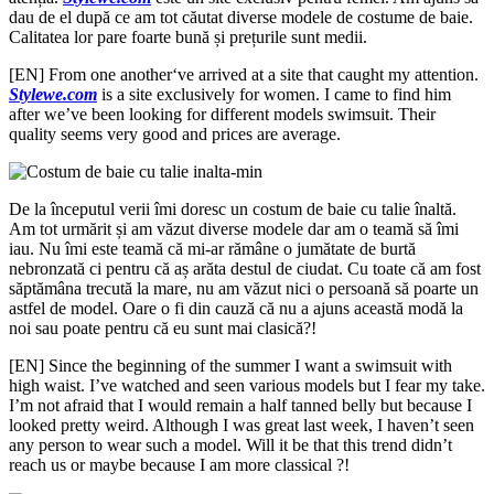
dau de el după ce am tot căutat diverse modele de costume de baie.
Calitatea lor pare foarte bună și prețurile sunt medii.
[EN]
From
one another
‘ve arrived at a site that caught my attention.
Stylewe.com
is a site
exclusively
for women.
I came to find him
after we’ve been looking for different models swimsuit. Their
quality seems very good and prices are average.
De la începutul verii îmi doresc un costum de baie cu talie înaltă.
Am tot urmărit și am văzut diverse modele dar am o teamă să îmi
iau. Nu îmi este teamă că mi-ar rămâne o jumătate de burtă
nebronzată ci pentru că aș arăta destul de ciudat. Cu toate că am fost
săptămâna trecută la mare, nu am văzut nici o persoană să poarte un
astfel de model. Oare o fi din cauză că nu a ajuns această modă la
noi sau poate pentru că eu sunt mai clasică?!
[EN]
Since the beginning of
the summer I want a swimsuit with
high waist. I’ve watched
and seen
various models but I fear my take.
I’m not afraid that I would remain a half tanned belly but because I
looked pretty weird. Although I was great last week, I haven’t seen
any person to wear such a model. Will it be that this trend didn’t
reach us or maybe because I am more classical ?!