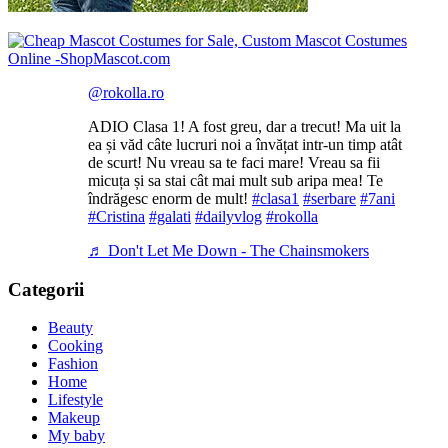
@rokolla.ro
ADIO Clasa 1! A fost greu, dar a trecut! Ma uit la
ea și văd câte lucruri noi a învățat intr-un timp atât
de scurt! Nu vreau sa te faci mare! Vreau sa fii
micuța și sa stai cât mai mult sub aripa mea! Te
îndrăgesc enorm de mult!
#clasa1
#serbare
#7ani
#Cristina
#galati
#dailyvlog
#rokolla
♬ Don't Let Me Down - The Chainsmokers
Categorii
Beauty
Cooking
Fashion
Home
Lifestyle
Makeup
My baby