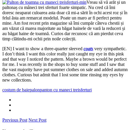
Vreau să vă arăt și un
paltonaș cu mâneci trei sferturi foarte simpatic. Nu cred că îmi
doresc neaparat culoarea asta doar că mi-a sărit în ochi acest roz și în
felul ăsta am remarcat modelul. Poate un maro ar fi perfect pentru
mine. Am fost recent prin magazine să îmi cumpăr câteva chestii și
am văzut că marea majoritate au băgat hainele de vară la reduceri și
au băgat haine de toamnă. Curios dar recunosc că am pierdut ceva
timp clătindu-mi ochii prin noile colecții.
[EN]
I want to show
a
three-quarter
sleeved
coats
very sympathetic
.
I don’t think I want this color really just caught my eye in this pink
and that way I noticed the pattern. Maybe a brown would be perfect
for me. I was recently in the shops to buy some stuff and I saw that
the vast majority have put summer clothes on sale and added autumn
clothes. Curious but admit that I lost some time rinsing my eyes by
new collections.
costum de baie
palon
panton cu maneci treisferturi
Previous Post
Next Post